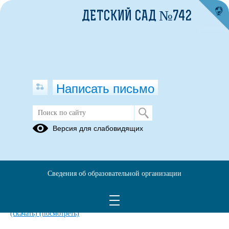
ДЕТСКИЙ САД №742
Написать письмо
Положение о противодействии
Версия для слабовидящих
коррупции
01.01.2017
Сведения об образовательной организации
План работы потпротиводействию коррупции на 2018 г.pdf
(скачать)
(посмотреть)
Положение о комиссии по противодействию коррупции.pdf
(скачать)
(посмотреть)