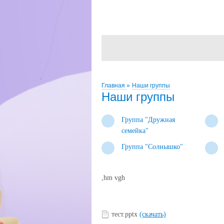
Главная
»
Наши группы
Наши группы
Группа "Дружная
семейка"
Группа "Солнышко"
,hm vgh
тест.pptx
(скачать)