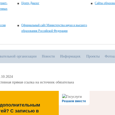
рнет-
Центр Диалог
Сайты образов
венных
ссии
Официальный сайт Министерства науки и высшего
образования Российской Федерации
овательной организации
Новости
Информация.
Проекты
Фотоа
.10.2024
тивная прямая ссылка на источник обязательна
Решаем вместе
 дополнительным
тей? С записью в