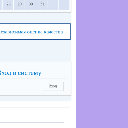
28
29
30
31
езависимая оценка качества
Вход в систему
Вход