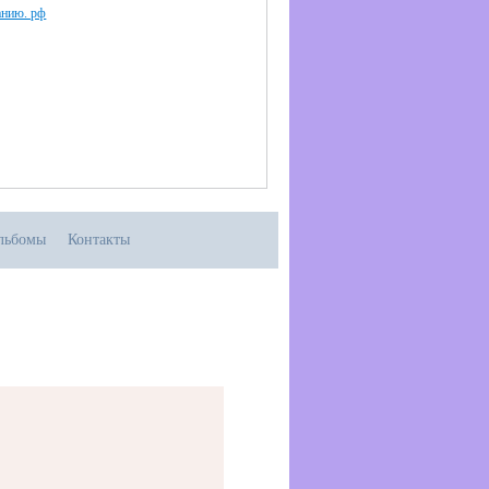
анию. рф
льбомы
Контакты