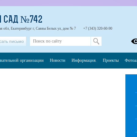
Й САД №742
я обл, Екатеринбург г, Саввы Белых ул, дом № 7
+7 (343) 320-60-90
сать письмо
овательной организации
Новости
Информация.
Проекты
Фотоа